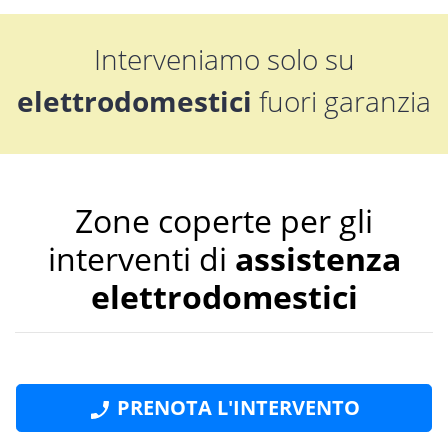
Interveniamo solo su
elettrodomestici
fuori garanzia
Zone coperte per gli
interventi di
assistenza
elettrodomestici
Messina
Barcellona Pozzo di
PRENOTA L'INTERVENTO
Gotto